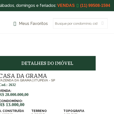
sábados, domingos e feriados:
VENDAS
(11) 99508-1594
Meus Favoritos
DETALHES DO IMÓVEL
CASA DA GRAMA
FAZENDA DA GRAMA
|
ITUPEVA - SP
Cod.: 2632
VENDA:
R$ 28.000.000,00
CONDOMÍNIO:
R$ 13.000,00
A. CONSTRUÍDA
TERRENO
TOPOGRAFIA