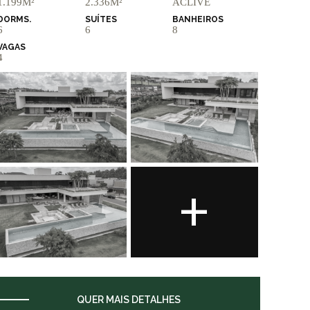
1.199M²
2.336M²
ACLIVE
DORMS.
SUÍTES
BANHEIROS
6
6
8
VAGAS
4
+
QUER MAIS DETALHES