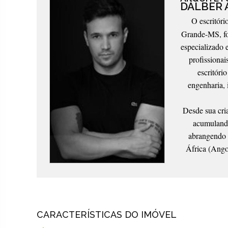
DÁLBER 
O escritóri
Grande-MS, fo
especializado 
profissionai
escritóri
engenharia, 
Desde sua cria
acumulando
abrangendo 
África (Ango
CARACTERÍSTICAS DO IMÓVEL