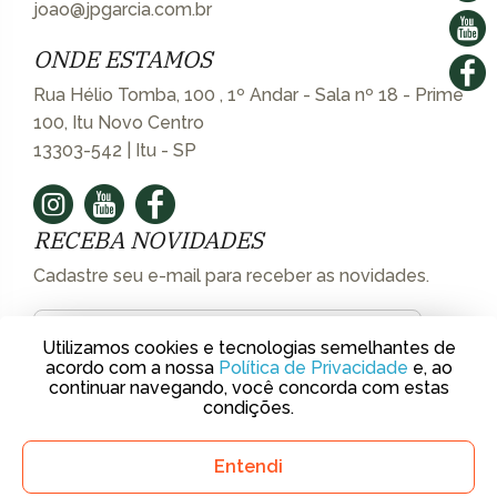
joao@jpgarcia.com.br
ONDE ESTAMOS
Rua Hélio Tomba, 100 , 1º Andar - Sala nº 18 - Prime
100, Itu Novo Centro
13303-542 | Itu - SP
RECEBA NOVIDADES
Cadastre seu e-mail para receber as novidades.
Utilizamos cookies e tecnologias semelhantes de
acordo com a nossa
Política de Privacidade
e, ao
continuar navegando, você concorda com estas
condições.
Creci Jurídico - 37.722-J | © 2018 J.P. Garcia Imóveis de Luxo.
Entendi
Desenvolvido por Agência
Átrios.