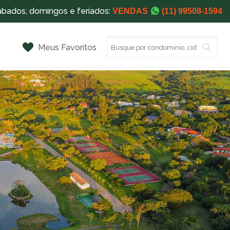
ábados, domingos e feriados:
VENDAS
(11) 99508-1594
Meus Favoritos