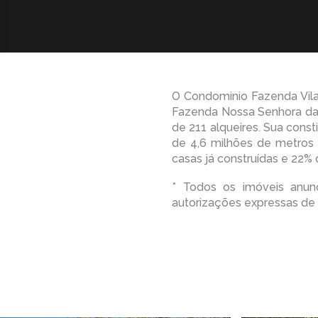
O Condominio Fazenda Vil
Fazenda Nossa Senhora da C
de 211 alqueires. Sua cons
de 4,6 milhões de metros
casas já construídas e 22%
* Todos os imóveis anunc
autorizações expressas de 