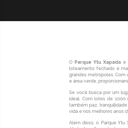
O
Parque Ytu Xapada
é 
loteamento fechado é mai
grandes metrópoles. Com q
e área verde, proporcionan
Se você busca por um luga
ideal. Com lotes de 1000
também paz, tranquilidade 
vida e nos melhores anos da
Além disso, o Parque Ytu