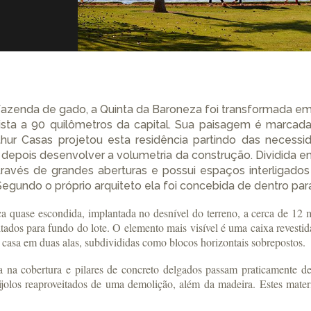
fazenda de gado, a Quinta da Baroneza foi transformada em
ista a 90 quilômetros da capital. Sua paisagem é marcad
hur Casas projetou esta residência partindo das necessid
 depois desenvolver a volumetria da construção. Dividida e
através de grandes aberturas e possui espaços interligad
egundo o próprio arquiteto ela foi concebida de dentro para
ca quase escondida, implantada no desnível do terreno, a cerca de 12 
tados para fundo do lote. O elemento mais visível é uma caixa revestid
 a casa em duas alas, subdivididas como blocos horizontais sobrepostos.
ada na cobertura e pilares de concreto delgados passam praticamente 
tijolos reaproveitados de uma demolição, além da madeira. Estes mate